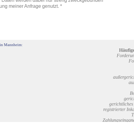
e Daten werden dabei nur streng zweckgebunden
ng meiner Anfrage genutzt. *
s in Mannheim:
Häufige
Forderu
Fo
außergeric
au
Bo
geric
gerichtliche
registrierter Ink
T
Zahlungseinga