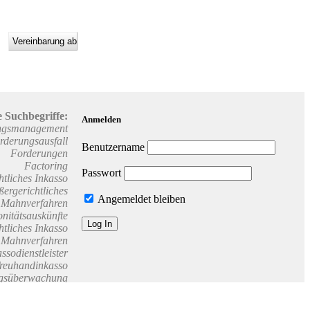
 Suchbegriffe:
Anmelden
ngsmanagement
rderungsausfall
Benutzername
Forderungen
Factoring
Passwort
htliches Inkasso
ßergerichtliches
Angemeldet bleiben
Mahnverfahren
nitätsauskünfte
htliches Inkasso
s Mahnverfahren
assodienstleister
reuhandinkasso
ngsüberwachung