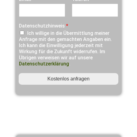
r
s
i
n
Datenschutzhinweis
*
d
Ich willige in die Übermittlung meiner
.
Anfrage mit den gemachten Angaben ein.
.
Ich kann die Einwilligung jederzeit mit
.
Wirkung für die Zukunft widerrufen. Im
*
Übrigen verweisen wir auf unsere
Datenschutzerklärung
.
Kostenlos anfragen
Warum INTERFINA?